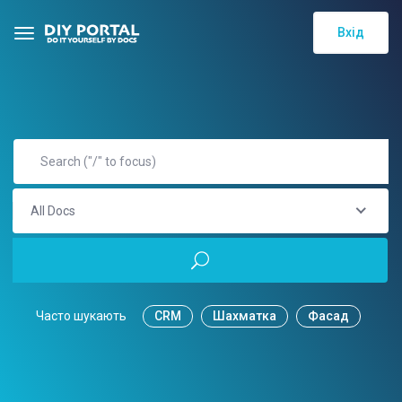
Вхід
All Docs
Часто шукають
CRM
Шахматка
Фасад