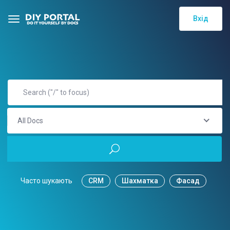
Вхід
All Docs
Часто шукають
CRM
Шахматка
Фасад